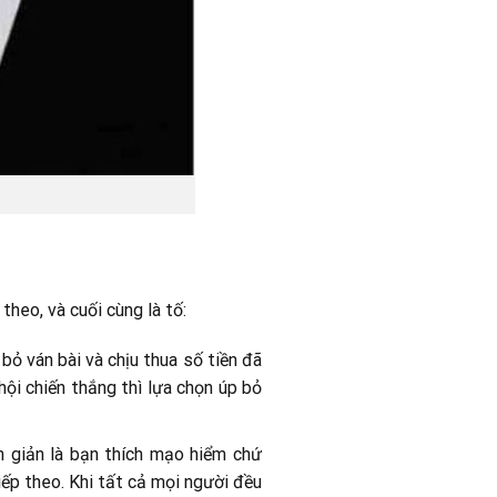
heo, và cuối cùng là tố:
bỏ ván bài và chịu thua số tiền đã
ội chiến thắng thì lựa chọn úp bỏ
n giản là bạn thích mạo hiểm chứ
iếp theo. Khi tất cả mọi người đều