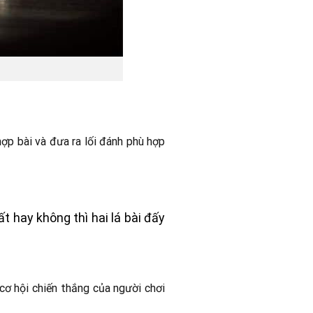
hợp bài và đưa ra lối đánh phù hợp
t hay không thì hai lá bài đấy
 cơ hội chiến thắng của người chơi