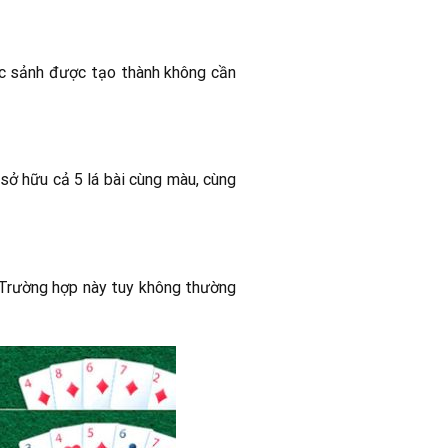
 Các sảnh được tạo thành không cần
sở hữu cả 5 lá bài cùng màu, cùng
. Trường hợp này tuy không thường