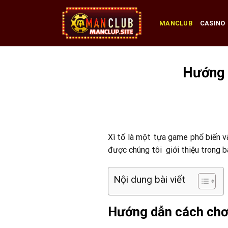
Bỏ
qua
MANCLUB
CASINO
nội
dung
Hướng 
Xì tố là một tựa game phổ biến 
được chúng tôi giới thiệu trong b
Nội dung bài viết
Hướng dẫn cách chơi