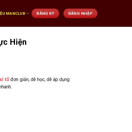
HIỆU MANCLUB
ĐĂNG KÝ
ĐĂNG NHẬP
ực Hiện
xì tố
đơn giản, dễ học, dễ áp dụng
nhanh.