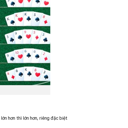
lớn hơn thì lớn hơn, riêng đặc biệt