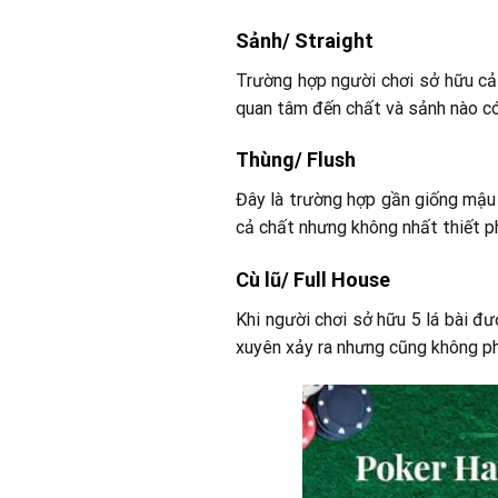
Sảnh/ Straight
Trường hợp người chơi sở hữu cả 5
quan tâm đến chất và sảnh nào có g
Thùng/ Flush
Đây là trường hợp gần giống mậu 
cả chất nhưng không nhất thiết phả
Cù lũ/ Full House
Khi người chơi sở hữu 5 lá bài đ
xuyên xảy ra nhưng cũng không ph