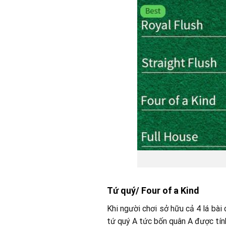
Tứ quý/ Four of a Kind
Khi người chơi sở hữu cả 4 lá bài 
tứ quý A tức bốn quân A được tính