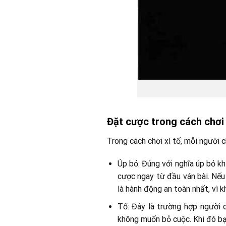
Đặt cược trong cách chơi 
Trong cách chơi xì tố, mỗi người 
Úp bỏ: Đúng với nghĩa úp bỏ kh
cược ngay từ đầu ván bài. Nếu
là hành động an toàn nhất, vì 
Tố: Đây là trường hợp người 
không muốn bỏ cuộc. Khi đó bạn