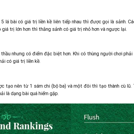
 lá bài có giá trị liền kề liên tiếp nhau thì được gọi là sảnh.
iá trị lớn hơn thì thắng sảnh có giá trị nhỏ hơn và ngược lại.
thầu nhưng có điểm đặc biệt hơn. Khi có thùng người chơi phải 
i có giá trị liền kề.
ược tạo nên từ 1 sám chi (bộ ba) và một đôi thì tạo thành cù lũ
ải là dạng bài quá hiếm gặp.