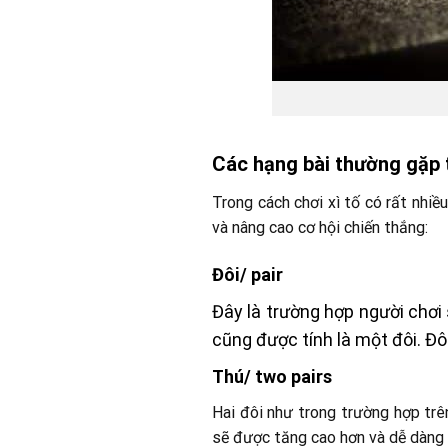
Các hạng bài thường gặp t
Trong cách chơi xì tố có rất nhiề
và nâng cao cơ hội chiến thắng:
Đôi/ pair
Đây là trường hợp người chơi 
cũng được tính là một đôi. Đôi 
Thú/ two pairs
Hai đôi như trong trường hợp trên
sẽ được tăng cao hơn và dễ dàng