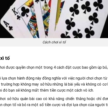
Cách chơi xì tố
xì tố
chơi được quyền chọn một trong 4 cách đặt cược bao gồm úp bỏ, t
i lựa chọn hành động này đồng nghĩa với việc người chơi chọn từ 
 trường hợp không may sở hữu những lá bài yếu và không có cơ h
khi đó bạn sẽ không mất thêm tiền cược một cách vô ích.
chơi sở hữu quân bài cao có khả năng chiến thắng hoặc chỉ đơ
 chọn tố và bỏ ra một số tiền cược và đợi lựa chọn của người t