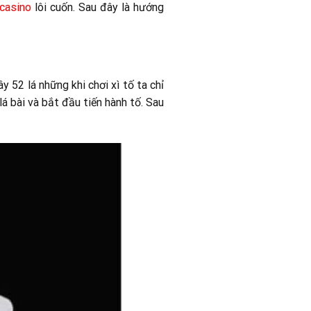
casino
lôi cuốn. Sau đây là hướng
y 52 lá những khi chơi xì tố ta chỉ
lá bài và bắt đầu tiến hành tố. Sau