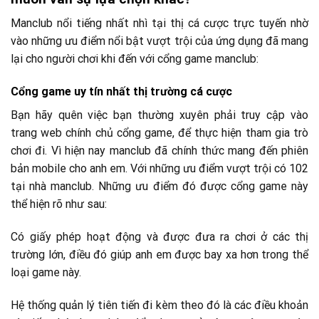
Manclub nổi tiếng nhất nhì tại thị cá cược trực tuyến nhờ
vào những ưu điểm nổi bật vượt trội của ứng dụng đã mang
lại cho người chơi khi đến với cổng game manclub:
Cổng game uy tín nhất thị trường cá cược
Bạn hãy quên việc bạn thường xuyên phải truy cập vào
trang web chính chủ cổng game, để thực hiện tham gia trò
chơi đi. Vì hiện nay manclub đã chính thức mang đến phiên
bản mobile cho anh em. Với những ưu điểm vượt trội có 102
tại nhà manclub. Những ưu điểm đó được cổng game này
thể hiện rõ như sau:
Có giấy phép hoạt động và được đưa ra chơi ở các thị
trường lớn, điều đó giúp anh em được bay xa hơn trong thể
loại game này.
Hệ thống quản lý tiên tiến đi kèm theo đó là các điều khoản