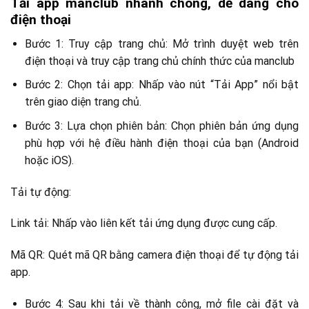
Tải app manclub nhanh chóng, dễ dàng cho
điện thoại
Bước 1: Truy cập trang chủ: Mở trình duyệt web trên
điện thoại và truy cập trang chủ chính thức của manclub
Bước 2: Chọn tải app: Nhấp vào nút “Tải App” nổi bật
trên giao diện trang chủ.
Bước 3: Lựa chọn phiên bản: Chọn phiên bản ứng dụng
phù hợp với hệ điều hành điện thoại của bạn (Android
hoặc iOS).
Tải tự động:
Link tải: Nhấp vào liên kết tải ứng dụng được cung cấp.
Mã QR: Quét mã QR bằng camera điện thoại để tự động tải
app.
Bước 4: Sau khi tải về thành công, mở file cài đặt và