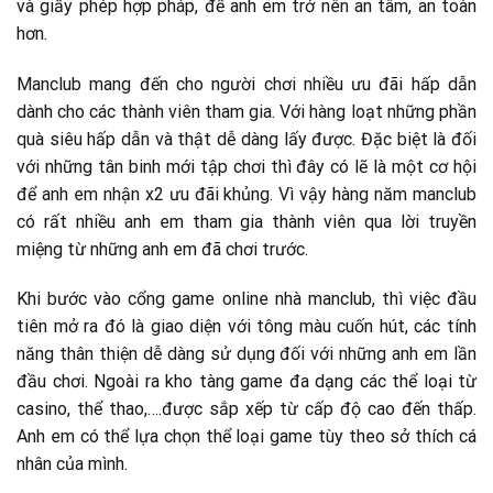
và giấy phép hợp pháp, để anh em trở nên an tâm, an toàn
hơn.
Manclub mang đến cho người chơi nhiều ưu đãi hấp dẫn
dành cho các thành viên tham gia. Với hàng loạt những phần
quà siêu hấp dẫn và thật dễ dàng lấy được. Đặc biệt là đối
với những tân binh mới tập chơi thì đây có lẽ là một cơ hội
để anh em nhận x2 ưu đãi khủng. Vì vậy hàng năm manclub
có rất nhiều anh em tham gia thành viên qua lời truyền
miệng từ những anh em đã chơi trước.
Khi bước vào cổng game online nhà manclub, thì việc đầu
tiên mở ra đó là giao diện với tông màu cuốn hút, các tính
năng thân thiện dễ dàng sử dụng đối với những anh em lần
đầu chơi. Ngoài ra kho tàng game đa dạng các thể loại từ
casino, thể thao,….được sắp xếp từ cấp độ cao đến thấp.
Anh em có thể lựa chọn thể loại game tùy theo sở thích cá
nhân của mình.